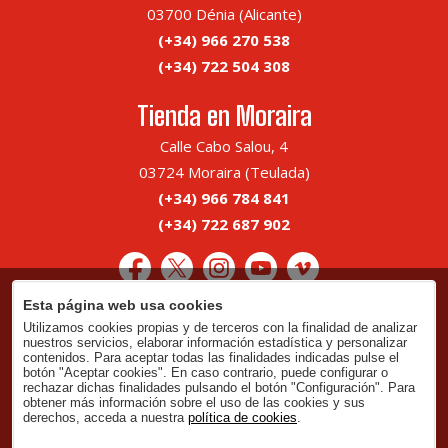
03700 Dénia (Alicante)
(+34) 966 270 538
(+34) 722 504 308
Tienda en Moraira
Calle Cabo Salou, 4
03724 Moraira (Teulada)
(+34) 966 784 841
(+34) 722 687 902
Esta página web usa cookies
Utilizamos cookies propias y de terceros con la finalidad de analizar
Aviso legal
nuestros servicios, elaborar información estadística y personalizar
Política de privacidad
contenidos. Para aceptar todas las finalidades indicadas pulse el
botón "Aceptar cookies". En caso contrario, puede configurar o
Política de cookies
rechazar dichas finalidades pulsando el botón "Configuración". Para
obtener más información sobre el uso de las cookies y sus
Gestionar cookies
derechos, acceda a nuestra
política de cookies
.
Condiciones generales de uso