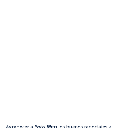
Agradecer a
Patri Mari
los buenos reportajes y